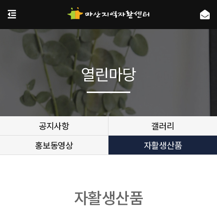
열린마당
공지사항
갤러리
홍보동영상
자활생산품
자활생산품