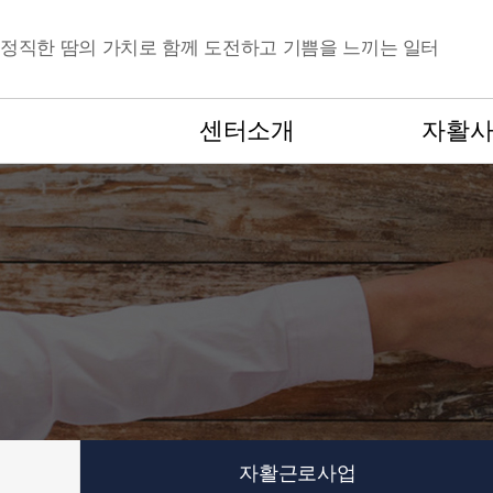
정직한 땀의 가치로 함께 도전하고 기쁨을 느끼는 일터
센터소개
자활
센터소개
자활사업
법인소개
자활근로사업
연혁
자활사례관리
조직 및 업무소개
자산형성지원
후원안내
자활기업
오시는 길
자활근로사업