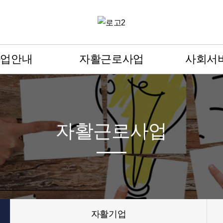
사업안내
자활근로사업
사회서
자활근로사업
가사,간병방
재가장기요양
- 시장진입형
사업
- 사회서비스형
자활근로사업
사업
- 인턴,도우미형
자활기업
- 마산행복나르미협동조합
- 다정한 호두씨 자활기업
민들레자활공제협동조합
자활기업