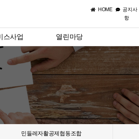
HOME
공지사
항
비스사업
열린마당
문지원사업
공지사항
사업
갤러리
홍보동영상
자활생산품
민들레자활공제협동조합